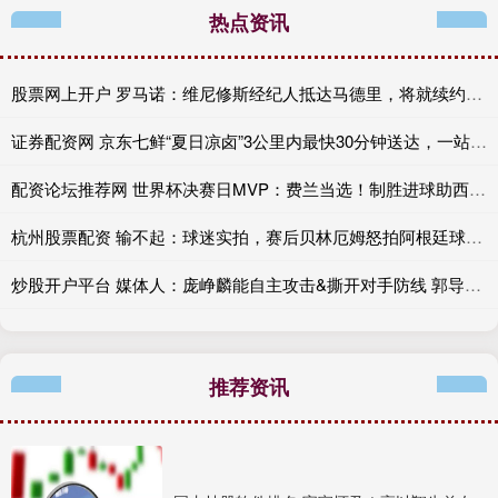
热点资讯
股票网上开户 罗马诺：维尼修斯经纪人抵达马德里，将就续约问题展开新一轮谈判
证券配资网 京东七鲜“夏日凉卤”3公里内最快30分钟送达，一站式配齐清凉餐桌
配资论坛推荐网 世界杯决赛日MVP：费兰当选！制胜进球助西班牙再夺冠
杭州股票配资 输不起：球迷实拍，赛后贝林厄姆怒拍阿根廷球员后脑勺引发冲突
炒股开户平台 媒体人：庞峥麟能自主攻击&撕开对手防线 郭导以后应该多给机会
推荐资讯