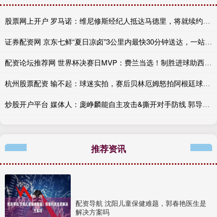
股票网上开户 罗马诺：维尼修斯经纪人抵达马德里，将就续约问题展开新一轮谈判
证券配资网 京东七鲜“夏日凉卤”3公里内最快30分钟送达，一站式配齐清凉餐桌
配资论坛推荐网 世界杯决赛日MVP：费兰当选！制胜进球助西班牙再夺冠
杭州股票配资 输不起：球迷实拍，赛后贝林厄姆怒拍阿根廷球员后脑勺引发冲突
炒股开户平台 媒体人：庞峥麟能自主攻击&撕开对手防线 郭导以后应该多给机会
推荐资讯
配资导航 沈阳儿童保健难题，郭春艳医生是
解决方案吗