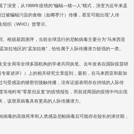
了演变，从1999年疫情的“蝙蝠—猪—人”模式，演变为近年来孟
通过被蝙蝠污染的食物（如椰枣汁）传播，甚至可能出现“人传
生组织（WHO）曾警示。
同。根据基因测序，当前全球流行的尼帕病毒主要分为“马来西亚
印度、孟加拉地区的“孟加拉株”，恰恰属于人际传播潜力较强的一类。
生安全局等全球多国机构的学者共同执笔、去年发表在国际疫苗研
nes》（《疫苗专家述评》）上的相关研究文章提到，最初，在马来西亚和新加
过与受感染的猪密切接触传播，没有证据表明存在持续的人际传
印度等地时有“零星但反复”的疫情报告，而前述两国的疫情中均出现
关，该谱系病毒具有更高的人际传播潜力。
尼帕病毒的高致死率和人类感染尼帕病毒后可能存在较长的潜伏期，
。