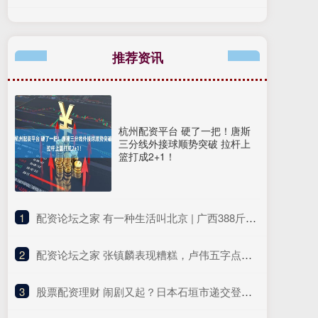
推荐资讯
杭州配资平台 硬了一把！唐斯
三分线外接球顺势突破 拉杆上
篮打成2+1！
1
​配资论坛之家 有一种生活叫北京 | 广西388斤大月饼进京“赶烤”
2
​配资论坛之家 张镇麟表现糟糕，卢伟五字点评 上海球迷大喊辽宁男篮诈骗求退货
3
​股票配资理财 闹剧又起？日本石垣市递交登钓鱼岛申请，中国反制力量早就安排到位！