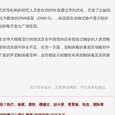
所等机构的研究人员曾在2023年底通过序列优化，开发了以缺陷
质粒为载体的DNA疫苗（DNA-G），候选苗在动物试验中显示较好
帕病毒开发出广谱疫苗。
生全球大规模流行的情况且在中国境内还未报告过确诊的人类尼帕
模和优先级均存在不足。但另一方面，尼帕病毒的暴发区域毗邻中
了新的亨尼帕病毒亚种，这些都提示前瞻性布局尼帕病毒及其同家
百川资本提示：文章来自网络，不代表本站观点。
对劲？热巴、杨紫、鹿晗、檀健次、赵今麦、黄景瑜、张杰、国际章
守护磨刀山遗址 擦亮“岭南祖地”文化名片