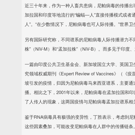
近三十年来，作为一种人畜共患病，尼帕病毒的传播出现
加拉国和印度等地流行的“蝙蝠—人”直接传播模式或者
人”。“在少数情况下，尼帕病毒也可人际传播。”世界卫
另有国际研究称，不同谱系的尼帕病毒人际传播潜力不
株”（NiV-M）和“孟加拉株”（NiV-B）。而多见于
一篇由印度公共卫生基金会、新加坡国立大学、英国卫
究领域权威期刊《Expert Review of Vacci
坡引发的疫情，归因为尼帕病毒马来西亚谱系，主要通
播。相比之下，2001年以来，尼帕病毒在孟加拉国和
了人传人的现象，这两国疫情与尼帕病毒孟加拉谱系相
鉴于RNA病毒具有极强的变异性，丁胜表示，考虑到
这些因素叠加，可能改变尼帕病毒在人群中的传播链条