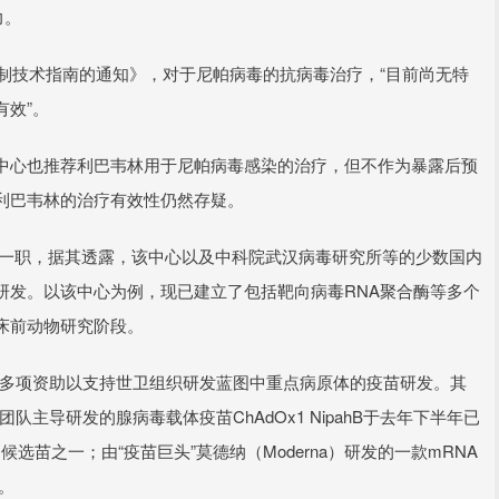
力。
控制技术指南的通知》，对于尼帕病毒的抗病毒治疗，“目前尚无特
有效”。
中心也推荐利巴韦林用于尼帕病毒感染的治疗，但不作为暴露后预
利巴韦林的治疗有效性仍然存疑。
任一职，据其透露，该中心以及中科院武汉病毒研究所等的少数国内
研发。以该中心为例，现已建立了包括靶向病毒RNA聚合酶等多个
床前动物研究阶段。
了多项资助以支持世卫组织研发蓝图中重点病原体的疫苗研发。其
主导研发的腺病毒载体疫苗ChAdOx1 NipahB于去年下半年已
苗之一；由“疫苗巨头”莫德纳（Moderna）研发的一款mRNA
。