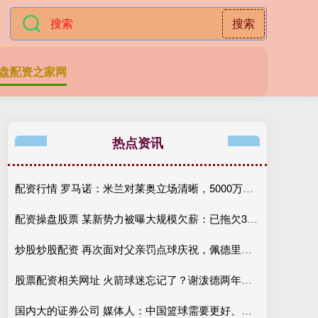
搜索
盘配资之家网
热点资讯
配资行情 罗马诺：米兰对莱奥立场清晰，5000万欧是谈判起点且必须永久转会
配资操盘股票 某新势力被曝大规模欠薪：已拖欠3个月工资，去年年终奖也没发！
炒股炒股配资 再次面对父亲罚点球庆祝，佩德里：他肯定会扑出来的，和往常一样
股票配资相关网址 火箭球迷忘记了？谢泼德两年前在夏季联赛中的表现完全不输桑顿？
国内大的证券公司 媒体人：中国篮球需要更好、更多、更年轻、有国际化视野的教练