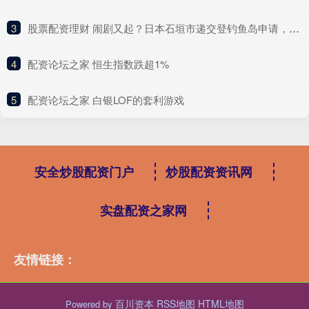
3
​股票配资理财 闹剧又起？日本石垣市递交登钓鱼岛申请，中国反制力量早就安排到位！
4
​配资论坛之家 恒生指数跌超1%
5
​配资论坛之家 白银LOF的套利游戏
安全炒股配资门户
炒股配资资讯网
实盘配资之家网
友情链接：
百川资本
RSS地图
HTML地图
Powered by