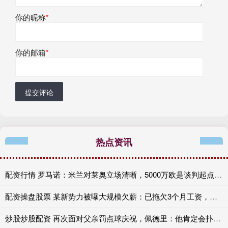
你的昵称
*
你的邮箱
*
提交评论
热点资讯
配资行情 罗马诺：米兰对莱奥立场清晰，5000万欧是谈判起点且必须永久转会
配资操盘股票 某新势力被曝大规模欠薪：已拖欠3个月工资，去年年终奖也没发！
炒股炒股配资 再次面对父亲罚点球庆祝，佩德里：他肯定会扑出来的，和往常一样